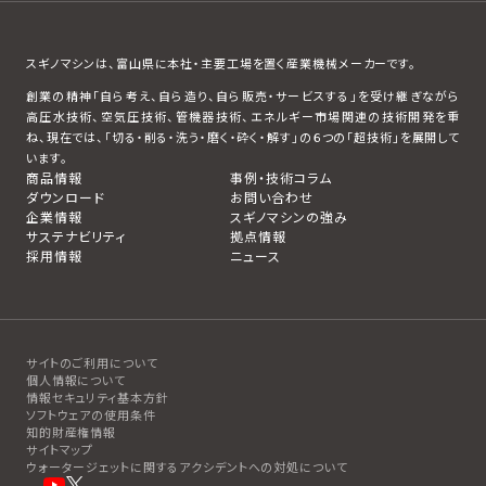
スギノマシンは、富山県に本社・主要工場を置く産業機械メーカーです。
創業の精神「自ら考え、自ら造り、自ら販売・サービスする」を受け継ぎながら
高圧水技術、空気圧技術、管機器技術、エネルギー市場関連の技術開発を重
ね、現在では、「切る・削る・洗う・磨く・砕く・解す」の６つの「超技術」を展開して
います。
商品情報
事例・技術コラム
ダウンロード
お問い合わせ
企業情報
スギノマシンの強み
サステナビリティ
拠点情報
採用情報
ニュース
サイトのご利用について
個人情報について
情報セキュリティ基本方針
ソフトウェアの使用条件
知的財産権情報
サイトマップ
ウォータージェットに関するアクシデントへの対処について