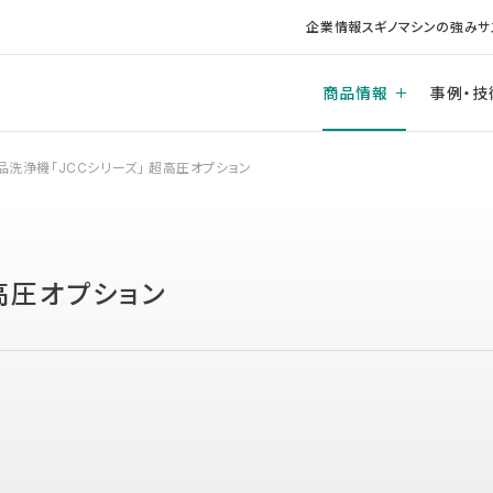
企業情報
スギノマシンの強み
サ
商品情報
事例・技
品洗浄機「JCCシリーズ」 超高圧オプション
高圧オプション