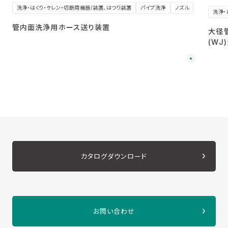
洗浄・はくり・ケレン・切断用機器/装置、はつり装置
パイプ洗浄
ノズル
洗浄・
管内面洗浄用ホース送り装置
大径
(WJ
カタログダウンロード
お問い合わせ