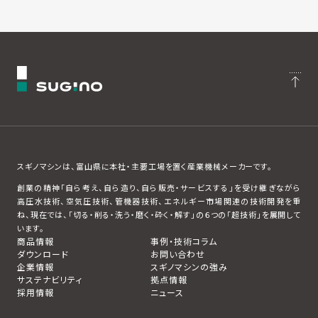
スギノマシンは、富山県に本社・主要工場を置く産業機械メーカーです。
創業の精神「自ら考え、自ら造り、自ら販売・サービスする」を受け継ぎながら
高圧水技術、空気圧技術、管機器技術、エネルギー市場関連の技術開発を重
ね、現在では、「切る・削る・洗う・磨く・砕く・解す」の６つの「超技術」を展開して
います。
商品情報
事例・技術コラム
ダウンロード
お問い合わせ
企業情報
スギノマシンの強み
サステナビリティ
拠点情報
採用情報
ニュース