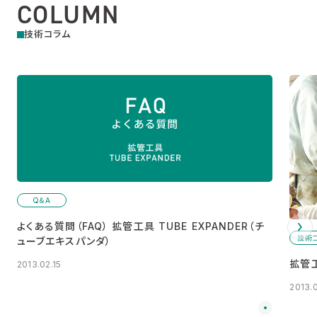
COLUMN
技術コラム
Q＆A
よくある質問（FAQ） 拡管工具 TUBE EXPANDER（チ
技術
ューブエキスパンダ）
拡管
2013.02.15
2013.0