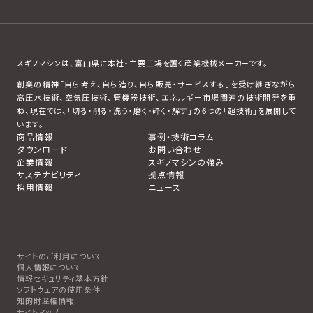
スギノマシンは、富山県に本社・主要工場を置く産業機械メーカーです。
創業の精神「自ら考え、自ら造り、自ら販売・サービスする」を受け継ぎながら
高圧水技術、空気圧技術、管機器技術、エネルギー市場関連の技術開発を重
ね、現在では、「切る・削る・洗う・磨く・砕く・解す」の６つの「超技術」を展開して
います。
商品情報
事例・技術コラム
ダウンロード
お問い合わせ
企業情報
スギノマシンの強み
サステナビリティ
拠点情報
採用情報
ニュース
サイトのご利用について
個人情報について
情報セキュリティ基本方針
ソフトウェアの使用条件
知的財産権情報
サイトマップ