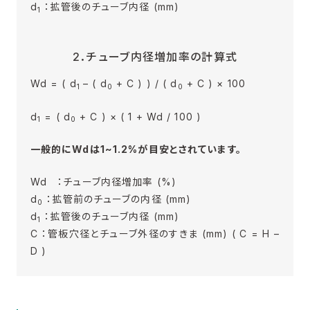
d
：拡管後のチューブ内径 (mm)
1
2．チューブ内径増加率の計算式
Wd = ( d
– ( d
+ C ) ) / ( d
+ C ) × 100
1
0
0
d
= ( d
+ C ) × ( 1 + Wd / 100 )
1
0
一般的にWdは1~1.2%が目安とされています。
Wd ：チューブ内径増加率 (%)
d
：拡管前のチューブの内径 (mm)
0
d
：拡管後のチューブ内径 (mm)
1
C ：管板穴径とチューブ外径のすきま (mm) ( C = H –
D )