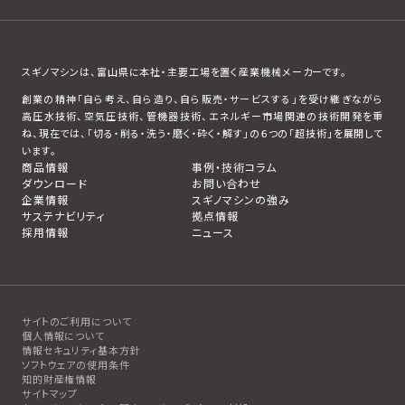
スギノマシンは、富山県に本社・主要工場を置く産業機械メーカーです。
創業の精神「自ら考え、自ら造り、自ら販売・サービスする」を受け継ぎながら
高圧水技術、空気圧技術、管機器技術、エネルギー市場関連の技術開発を重
ね、現在では、「切る・削る・洗う・磨く・砕く・解す」の６つの「超技術」を展開して
います。
商品情報
事例・技術コラム
ダウンロード
お問い合わせ
企業情報
スギノマシンの強み
サステナビリティ
拠点情報
採用情報
ニュース
サイトのご利用について
個人情報について
情報セキュリティ基本方針
ソフトウェアの使用条件
知的財産権情報
サイトマップ