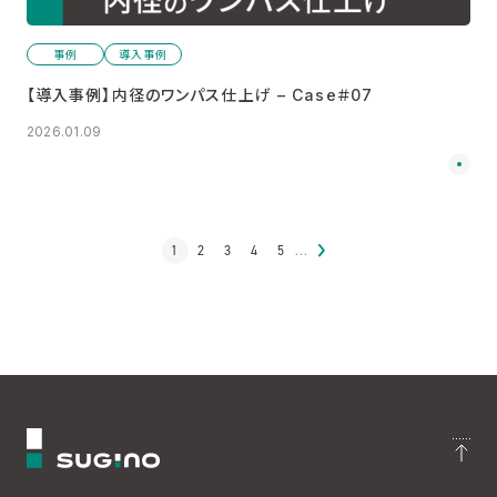
事例
導入事例
【導入事例】内径のワンパス仕上げ – Case＃07
2026.01.09
1
2
3
4
5
...