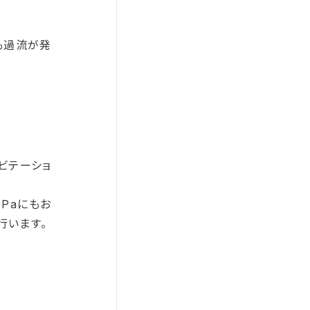
も過流が発
ビテーショ
Paにもお
行います。