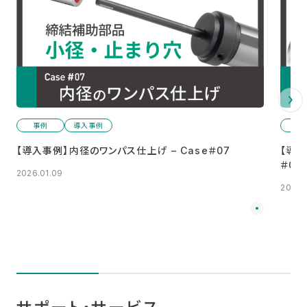
事例
導入事例
事
【導入事例】内径のワンパス仕上げ – Case＃07
【導入
＃06
2026.01.09
2026.