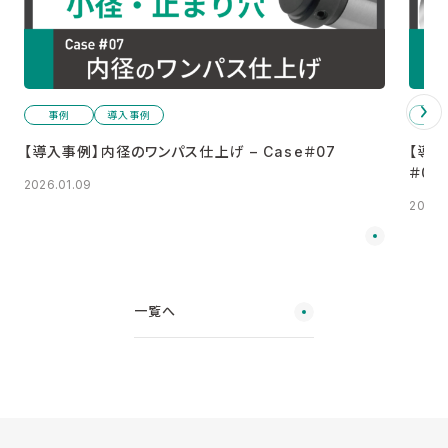
事例
導入事例
事
【導入事例】内径のワンパス仕上げ – Case＃07
【導入
＃06
2026.01.09
2026.
一覧へ