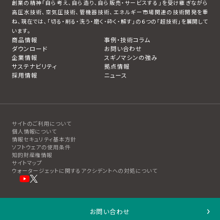
創業の精神「自ら考え、自ら造り、自ら販売・サービスする」を受け継ぎながら
高圧水技術、空気圧技術、管機器技術、エネルギー市場関連の技術開発を重
ね、現在では、「切る・削る・洗う・磨く・砕く・解す」の６つの「超技術」を展開して
います。
商品情報
事例・技術コラム
ダウンロード
お問い合わせ
企業情報
スギノマシンの強み
サステナビリティ
拠点情報
採用情報
ニュース
サイトのご利用について
個人情報について
情報セキュリティ基本方針
ソフトウェアの使用条件
知的財産権情報
サイトマップ
ウォータージェットに関するアクシデントへの対処について
Copyright© 2001- SUGINO MACHINE LIMITED
お問い合わせ