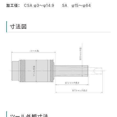
加工径：
CSA φ3～φ14.9 SA φ15～φ64
寸法図
ツール外観寸法