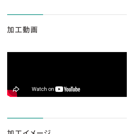
加工動画
加工イメージ
加工動画
特長
商品情報
導入事例
サポート・サービス
技術コラム
カタログダウンロード
加工イメージ