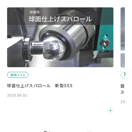
技術コラム
技術
球面仕上げスパロール 新型SES
旋盤
スパ
2025.09.02
2023.