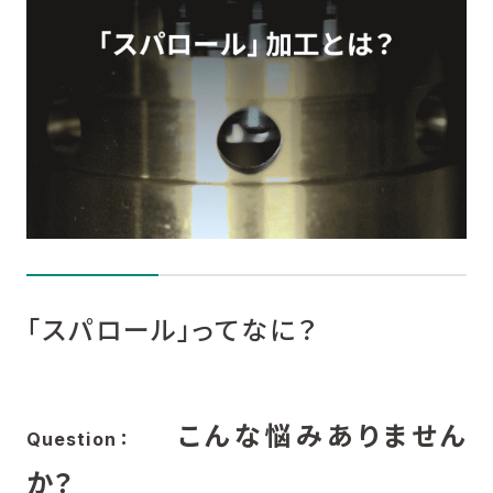
スパロールの選定・貸出しサービス
関連コラム
関連商品
カタログダウンロード
お問い合わせ
「スパロール」ってなに？
こんな悩みありません
Question：
か？