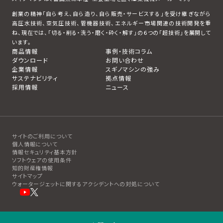
創業の精神「自ら考え、自ら造り、自ら販売・サービスする」を受け継ぎながら
高圧水技術、空気圧技術、管機器技術、エネルギー市場関連の技術開発を重
ね、現在では、「切る・削る・洗う・磨く・砕く・解す」の６つの「超技術」を展開して
います。
商品情報
事例・技術コラム
ダウンロード
お問い合わせ
企業情報
スギノマシンの強み
サステナビリティ
拠点情報
採用情報
ニュース
サイトのご利用について
個人情報について
情報セキュリティ基本方針
ソフトウェアの使用条件
知的財産権情報
サイトマップ
ウォータージェットに関するアクシデントへの対処について