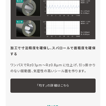
加工で寸法精度を確保し、スパロールで面粗度を確保
する
ワンパスでRz0.1μｍ～Rz0.8μｍに仕上げ、引っ掛かり
のない摺動面、気密性の高いシール面を作ります。
「均す」の詳細はこちら