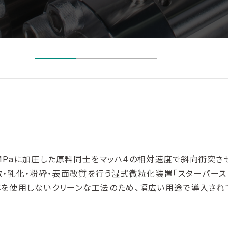
MPaに加圧した原料同士をマッハ4の相対速度で斜向衝突さ
散・乳化・粉砕・表面改質を行う湿式微粒化装置「スターバースト
を使用しないクリーンな工法のため、幅広い用途で導入され