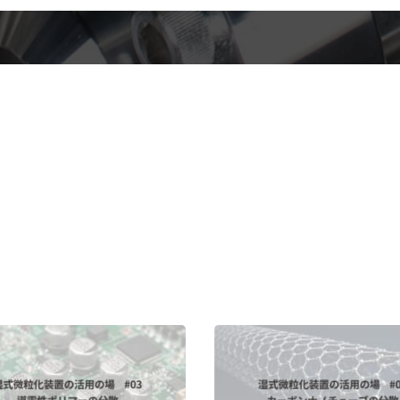
医薬品向け蒸気滅菌対応 湿式微粒化装置 スターバーストSIP
湿式微粒化装置 スターバースト専用 高粘度対応ユニット