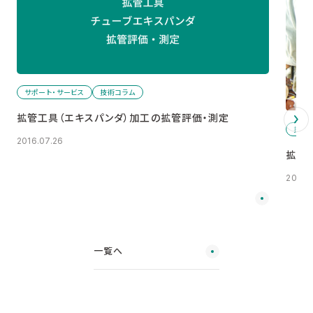
サポート・サービス
技術コラム
拡管工具（エキスパンダ）加工の拡管評価・測定
技術
2016.07.26
拡管
2013.0
一覧へ