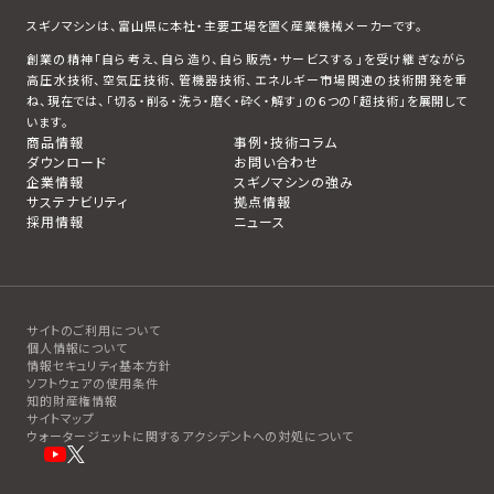
スギノマシンは、富山県に本社・主要工場を置く産業機械メーカーです。
創業の精神「自ら考え、自ら造り、自ら販売・サービスする」を受け継ぎながら
高圧水技術、空気圧技術、管機器技術、エネルギー市場関連の技術開発を重
ね、現在では、「切る・削る・洗う・磨く・砕く・解す」の６つの「超技術」を展開して
います。
商品情報
事例・技術コラム
ダウンロード
お問い合わせ
企業情報
スギノマシンの強み
サステナビリティ
拠点情報
採用情報
ニュース
サイトのご利用について
個人情報について
情報セキュリティ基本方針
ソフトウェアの使用条件
知的財産権情報
サイトマップ
ウォータージェットに関するアクシデントへの対処について