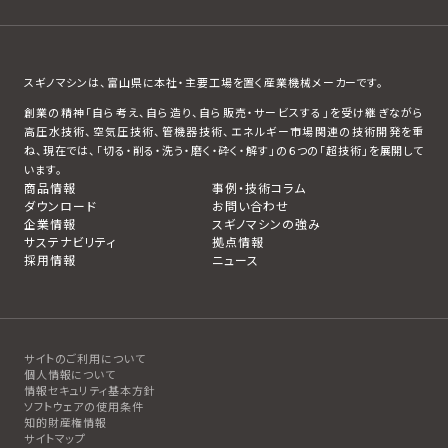
スギノマシンは、富山県に本社・主要工場を置く産業機械メーカーです。
創業の精神「自ら考え、自ら造り、自ら販売・サービスする」を受け継ぎながら
高圧水技術、空気圧技術、管機器技術、エネルギー市場関連の技術開発を重
ね、現在では、「切る・削る・洗う・磨く・砕く・解す」の６つの「超技術」を展開して
います。
商品情報
事例・技術コラム
ダウンロード
お問い合わせ
企業情報
スギノマシンの強み
サステナビリティ
拠点情報
採用情報
ニュース
サイトのご利用について
個人情報について
情報セキュリティ基本方針
ソフトウェアの使用条件
知的財産権情報
サイトマップ