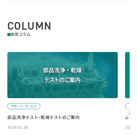
COLUMN
技術コラム
サポート・サービス
Q
部品洗浄テスト・乾燥テストのご案内
よくあ
2024.02.28
2023.1