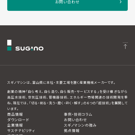
お問い合わせ
スギノマシンは、富山県に本社・主要工場を置く産業機械メーカーです。
創業の精神「自ら考え、自ら造り、自ら販売・サービスする」を受け継ぎながら
高圧水技術、空気圧技術、管機器技術、エネルギー市場関連の技術開発を重
ね、現在では、「切る・削る・洗う・磨く・砕く・解す」の６つの「超技術」を展開して
います。
商品情報
事例・技術コラム
ダウンロード
お問い合わせ
企業情報
スギノマシンの強み
サステナビリティ
拠点情報