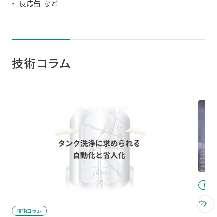
反応缶 など
技術コラム
技術
ウォ
技術コラム