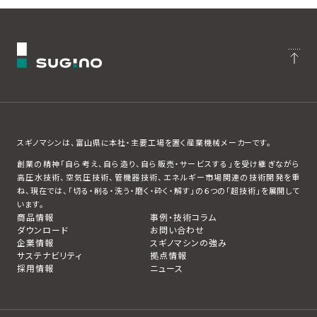
スギノマシンは、富山県に本社・主要工場を置く産業機械メーカーです。
創業の精神「自ら考え、自ら造り、自ら販売・サービスする」を受け継ぎながら
高圧水技術、空気圧技術、管機器技術、エネルギー市場関連の技術開発を重
ね、現在では、「切る・削る・洗う・磨く・砕く・解す」の６つの「超技術」を展開して
います。
商品情報
事例・技術コラム
ダウンロード
お問い合わせ
企業情報
スギノマシンの強み
サステナビリティ
拠点情報
採用情報
ニュース