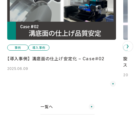
事例
導入事例
技術
【導入事例】 溝底面の仕上げ安定化 – Case＃02
旋盤
スパ
2025.06.09
2023.
一覧へ