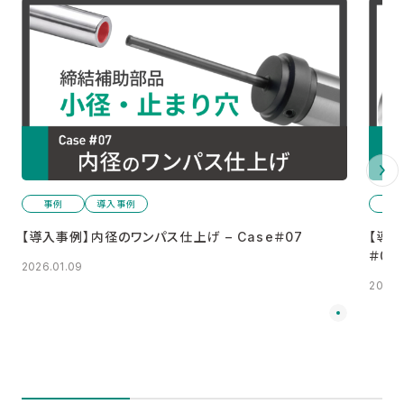
事例
導入事例
事
【導入事例】内径のワンパス仕上げ – Case＃07
【導入
＃06
2026.01.09
2026.