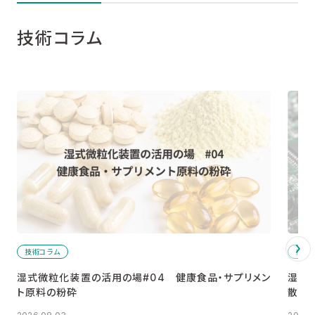
技術コラム
技術コラム
技術
湿式微粒化装置の活用の場#04 健康食品・サプリメン
湿式
ト原料の粉砕
散