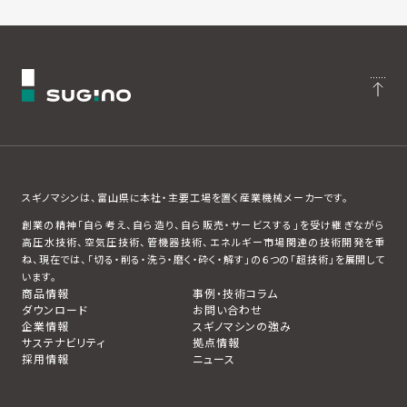
スギノマシンは、富山県に本社・主要工場を置く産業機械メーカーです。
創業の精神「自ら考え、自ら造り、自ら販売・サービスする」を受け継ぎながら
高圧水技術、空気圧技術、管機器技術、エネルギー市場関連の技術開発を重
ね、現在では、「切る・削る・洗う・磨く・砕く・解す」の６つの「超技術」を展開して
います。
商品情報
事例・技術コラム
ダウンロード
お問い合わせ
企業情報
スギノマシンの強み
サステナビリティ
拠点情報
採用情報
ニュース