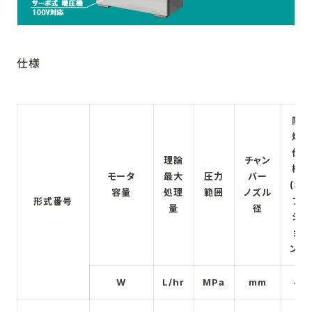
仕様
防
爆
仕
理論
チャン
様
モータ
最大
圧力
バー
(オ
容量
処理
範囲
ノズル
プ
形式番号
量
径
シ
ョ
ン)
W
L/hr
MPa
mm
–