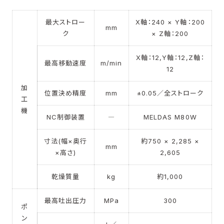
最大ストロー
X軸：240 × Y軸：200
mm
ク
× Z軸：200
X軸：12,Y軸：12,Z軸：
最高移動速度
m/min
12
加
位置決め精度
mm
±0.05／全ストローク
工
機
NC制御装置
―
MELDAS M80W
寸法(幅×奥行
約750 × 2,285 ×
mm
×高さ)
2,605
乾燥質量
kg
約1,000
最高吐出圧力
MPa
300
ポ
ン