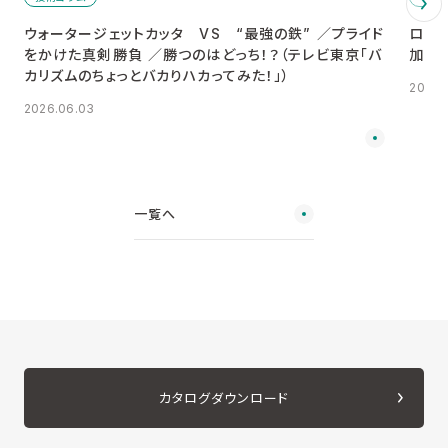
ウォータージェットカッタ VS “最強の鉄” ／プライド
ロボ
をかけた真剣勝負 ／勝つのはどっち！？（テレビ東京「バ
加工
カリズムのちょっとバカりハカってみた！」）
2025.1
2026.06.03
一覧へ
カタログダウンロード