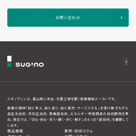
お問い合わせ
スギノマシンは、富山県に本社・主要工場を置く産業機械メーカーです。
創業の精神「自ら考え、自ら造り、自ら販売・サービスする」を受け継ぎながら
高圧水技術、空気圧技術、管機器技術、エネルギー市場関連の技術開発を重
ね、現在では、「切る・削る・洗う・磨く・砕く・解す」の６つの「超技術」を展開して
います。
商品情報
事例・技術コラム