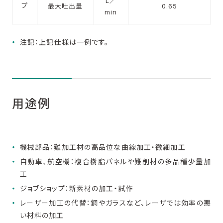
L／
プ
最大吐出量
0.65
min
注記：上記仕様は一例です。
用途例
機械部品：難加工材の高品位な曲線加工・微細加工
自動車、航空機：複合樹脂パネルや難削材の多品種少量加
工
ジョブショップ：新素材の加工・試作
レーザー加工の代替：銅やガラスなど、レーザでは効率の悪
い材料の加工