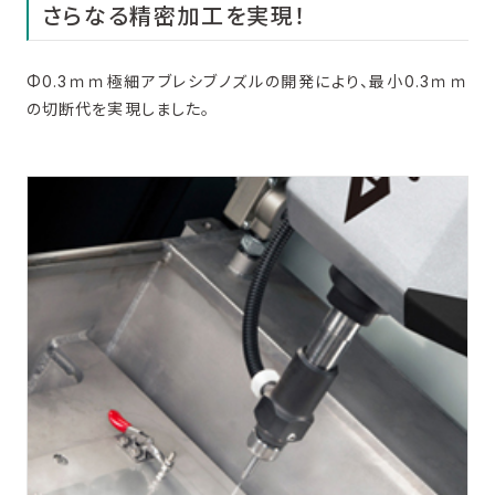
さらなる精密加工を実現！
導入事例
Φ0.3ｍｍ極細アブレシブノズルの開発により、最小0.3ｍｍ
サポート・サービス
の切断代を実現しました。
技術コラム
カタログダウンロード
お問い合わせ