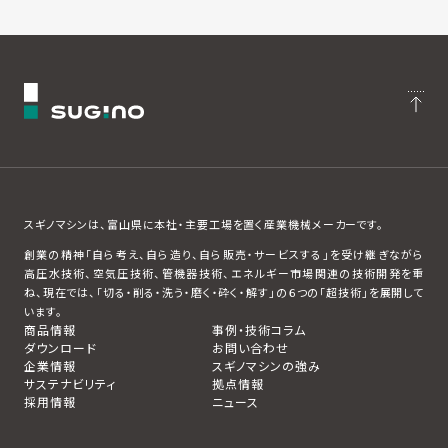
スギノマシンは、富山県に本社・主要工場を置く産業機械メーカーです。
創業の精神「自ら考え、自ら造り、自ら販売・サービスする」を受け継ぎながら
高圧水技術、空気圧技術、管機器技術、エネルギー市場関連の技術開発を重
ね、現在では、「切る・削る・洗う・磨く・砕く・解す」の６つの「超技術」を展開して
います。
商品情報
事例・技術コラム
ダウンロード
お問い合わせ
企業情報
スギノマシンの強み
サステナビリティ
拠点情報
採用情報
ニュース