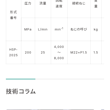
回転
質
用
圧力
流量
接続ねじ
速度
量
管
径
形式
番号
イ
-1
MPa
L/min
min
ねじの呼び
kg
ン
チ
4,000
2
HSP-
200
25
～
M22×P1.5
1.5
～
2025
8,000
4
技術コラム