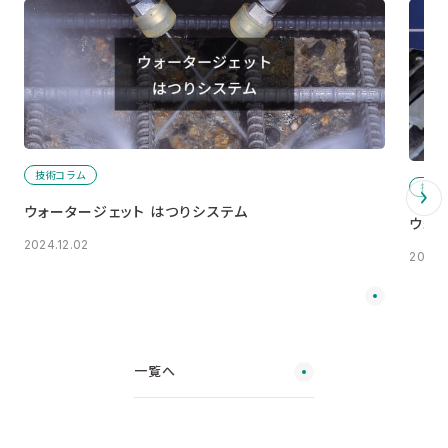
技術コラム
技術
ウォータージェット はつりシステム
ウォ
2024.12.02
2024.
一覧へ