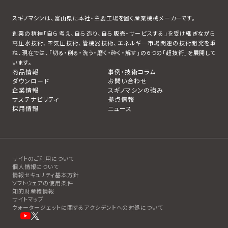
スギノマシンは、富山県に本社・主要工場を置く産業機械メーカーです。
創業の精神「自ら考え、自ら造り、自ら販売・サービスする」を受け継ぎながら
高圧水技術、空気圧技術、管機器技術、エネルギー市場関連の技術開発を重
ね、現在では、「切る・削る・洗う・磨く・砕く・解す」の６つの「超技術」を展開して
います。
商品情報
事例・技術コラム
ダウンロード
お問い合わせ
企業情報
スギノマシンの強み
サステナビリティ
拠点情報
採用情報
ニュース
サイトのご利用について
個人情報について
情報セキュリティ基本方針
ソフトウェアの使用条件
知的財産権情報
サイトマップ
ウォータージェットに関するアクシデントへの対処について