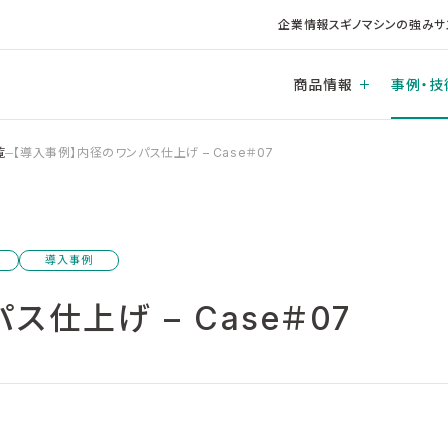
企業情報
スギノマシンの強み
サ
商品情報
事例・技
覧
【導入事例】内径のワンパス仕上げ – Case＃07
導入事例
仕上げ – Case＃07