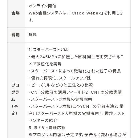
オンライン開催
会場
Web会議システムは、「Cisco Webex」を利用しま
す。
費用
無料
1．スターバーストとは
・最大245MPaに加圧した原料同士を衝突させるこ
とで微粒化を実現
​・スターバーストによって微粒化された粒子の特長
・優れた再現性、スケールアップ性
プロ
・ビーズミルなどの他工法との比較
グラ
・CNT分散液の活用フィールド2．CNTの分散実演
ム
・スターバーストラボ機の実機説明
（予
・スターバーストラボ機によるCNTの分散実演3．量
定）
産用スターバースト大型機の実機説明4．微粒テスト
センターの紹介
5．まとめ・質疑応答
※プログラム内容は予定です。予告なく変わる場合が