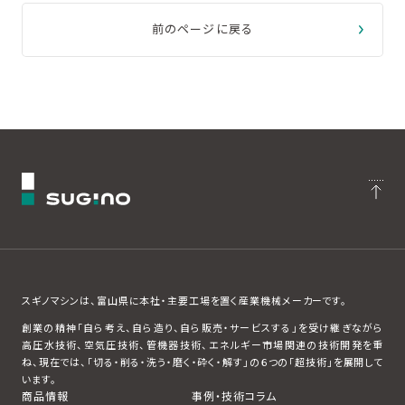
前のページに戻る
スギノマシンは、富山県に本社・主要工場を置く産業機械メーカーです。
創業の精神「自ら考え、自ら造り、自ら販売・サービスする」を受け継ぎながら
高圧水技術、空気圧技術、管機器技術、エネルギー市場関連の技術開発を重
ね、現在では、「切る・削る・洗う・磨く・砕く・解す」の６つの「超技術」を展開して
います。
商品情報
事例・技術コラム