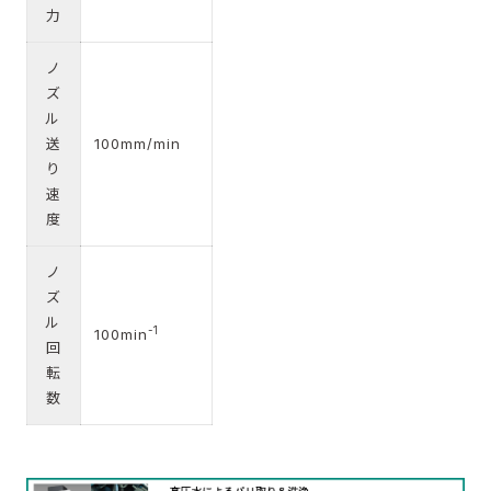
力
ノ
ズ
ル
送
100mm/min
り
速
度
ノ
ズ
ル
-1
100min
回
転
数