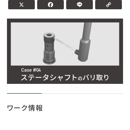
目的と課題
X
Facebook
L
バリ取りレポート
選定機種・加工条件
加工テスト受付中
関連コラム
関連商品
ワーク情報