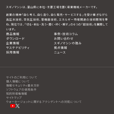
スギノマシンは、富山県に本社・主要工場を置く産業機械メーカーです。
創業の精神「自ら考え、自ら造り、自ら販売・サービスする」を受け継ぎながら
高圧水技術、空気圧技術、管機器技術、エネルギー市場関連の技術開発を重
ね、現在では、「切る・削る・洗う・磨く・砕く・解す」の６つの「超技術」を展開して
います。
商品情報
事例・技術コラム
ダウンロード
お問い合わせ
企業情報
スギノマシンの強み
サステナビリティ
拠点情報
採用情報
ニュース
サイトのご利用について
個人情報について
情報セキュリティ基本方針
ソフトウェアの使用条件
知的財産権情報
サイトマップ
ウォータージェットに関するアクシデントへの対処について