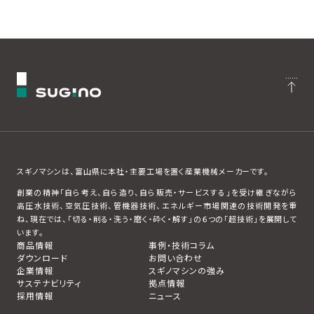
スギノマシンは、富山県に本社・主要工場を置く産業機械メーカーです。
創業の精神「自ら考え、自ら造り、自ら販売・サービスする」を受け継ぎながら
高圧水技術、空気圧技術、管機器技術、エネルギー市場関連の技術開発を重
ね、現在では、「切る・削る・洗う・磨く・砕く・解す」の６つの「超技術」を展開して
います。
商品情報
事例・技術コラム
ダウンロード
お問い合わせ
企業情報
スギノマシンの強み
サステナビリティ
拠点情報
採用情報
ニュース