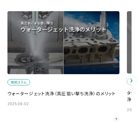
技術
技術コラム
タッ
ウォータージェット洗浄（高圧狙い撃ち洗浄）のメリット
浄」
2025.09.02
2024.