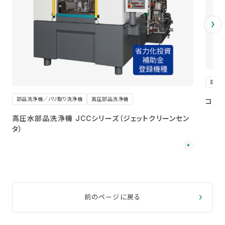
部品
部品洗浄機／バリ取り洗浄機
高圧部品洗浄機
コンパ
高圧水部品洗浄機 JCCシリーズ（ジェットクリーンセン
タ）
前のページに戻る