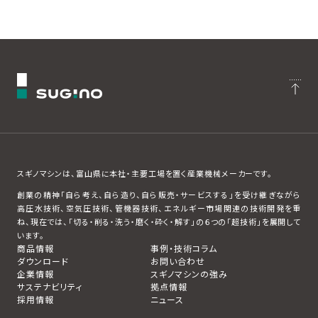
スギノマシンは、富山県に本社・主要工場を置く産業機械メーカーです。
創業の精神「自ら考え、自ら造り、自ら販売・サービスする」を受け継ぎながら
高圧水技術、空気圧技術、管機器技術、エネルギー市場関連の技術開発を重
ね、現在では、「切る・削る・洗う・磨く・砕く・解す」の６つの「超技術」を展開して
います。
商品情報
事例・技術コラム
ダウンロード
お問い合わせ
企業情報
スギノマシンの強み
サステナビリティ
拠点情報
採用情報
ニュース