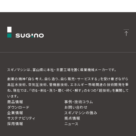
スギノマシンは、富山県に本社・主要工場を置く産業機械メーカーです。
創業の精神「自ら考え、自ら造り、自ら販売・サービスする」を受け継ぎながら
高圧水技術、空気圧技術、管機器技術、エネルギー市場関連の技術開発を重
ね、現在では、「切る・削る・洗う・磨く・砕く・解す」の６つの「超技術」を展開して
います。
商品情報
事例・技術コラム
ダウンロード
お問い合わせ
企業情報
スギノマシンの強み
サステナビリティ
拠点情報
採用情報
ニュース