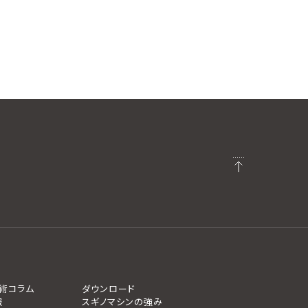
術コラム
ダウンロード
報
スギノマシンの強み