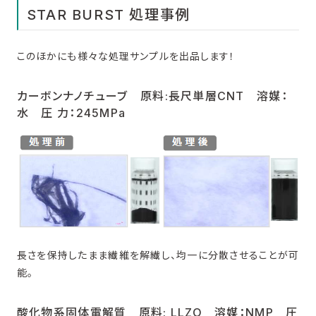
STAR BURST 処理事例
このほかにも様々な処理サンプルを出品します！
カーボンナノチューブ 原料:⾧尺単層CNT 溶媒：
水 圧 力：245MPa
⾧さを保持したまま繊維を解繊し、均一に分散させることが可
能。
酸化物系固体電解質 原料: LLZO 溶媒：NMP 圧