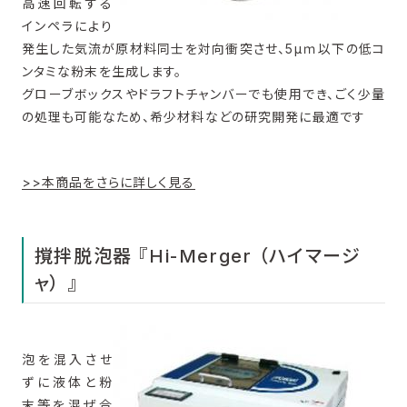
高速回転する
インペラにより
発生した気流が原材料同士を対向衝突させ、5μｍ以下の低コ
ンタミな粉末を生成します。
グローブボックスやドラフトチャンバーでも使用でき、ごく少量
の処理も可能なため、希少材料などの研究開発に最適です
>>本商品をさらに詳しく見る
撹拌脱泡器 『Hi-Merger （ハイマージ
ャ） 』
泡を混入させ
ずに液体と粉
末等を混ぜ合