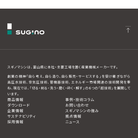
スギノマシンは、富山県に本社・主要工場を置く産業機械メーカーです。
創業の精神「自ら考え、自ら造り、自ら販売・サービスする」を受け継ぎながら
高圧水技術、空気圧技術、管機器技術、エネルギー市場関連の技術開発を重
ね、現在では、「切る・削る・洗う・磨く・砕く・解す」の６つの「超技術」を展開して
います。
商品情報
事例・技術コラム
ダウンロード
お問い合わせ
企業情報
スギノマシンの強み
サステナビリティ
拠点情報
採用情報
ニュース