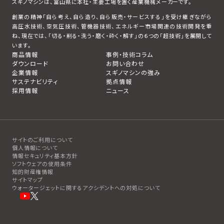
スギノマシンは、富山県に本社・主要工場を置く産業機械メーカーです。
創業の精神「自ら考え、自ら造り、自ら販売・サービスする」を受け継ぎながら
高圧水技術、空気圧技術、管機器技術、エネルギー市場関連の技術開発を重
ね、現在では、「切る・削る・洗う・磨く・砕く・解す」の６つの「超技術」を展開して
います。
商品情報
事例・技術コラム
ダウンロード
お問い合わせ
企業情報
スギノマシンの強み
サステナビリティ
拠点情報
採用情報
ニュース
サイトのご利用について
個人情報について
情報セキュリティ基本方針
ソフトウェアの使用条件
知的財産権情報
サイトマップ
ウォータージェットに関するアクシデントへの対処について