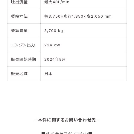
吐出流量
最大48L/min
概略寸法
幅3,750×奥行1,850×高2,050 mm
概算質量
3,700 kg
エンジン出力
224 kW
販売開始時期
2024年9月
販売地域
日本
―本件に関するお問い合わせ先―
■株式会社スギノマシン■