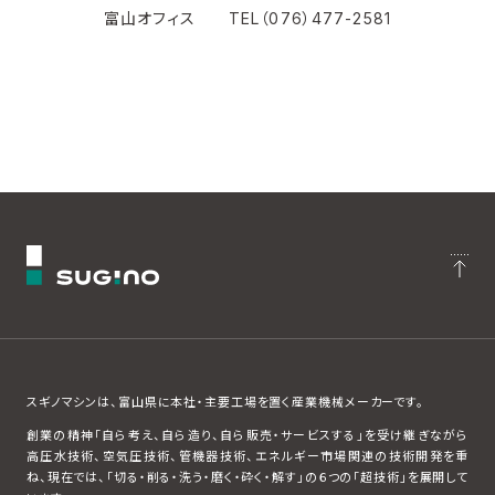
富山オフィス TEL（076）477-2581
スギノマシンは、富山県に本社・主要工場を置く産業機械メーカーです。
創業の精神「自ら考え、自ら造り、自ら販売・サービスする」を受け継ぎながら
高圧水技術、空気圧技術、管機器技術、エネルギー市場関連の技術開発を重
ね、現在では、「切る・削る・洗う・磨く・砕く・解す」の６つの「超技術」を展開して