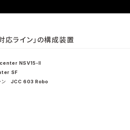
対応ライン」の構成装置
center NSV15-Ⅱ
nter SF
マシン
JCC 603 Robo