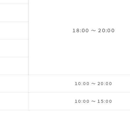
１８:００ ～ ２０:００
１０:００ ～ ２０:００
１０:００ ～ １５:００