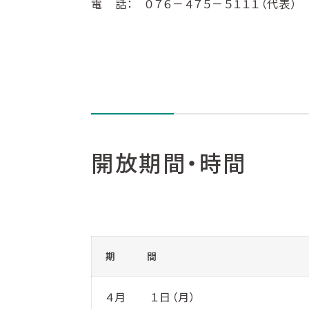
電 話： ０７６－４７５－５１１１（代表）
開放期間・時間
期 間
４月 １日（月）