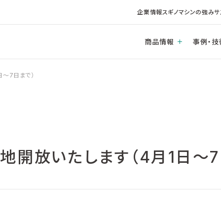
企業情報
スギノマシンの強み
サ
商品情報
事例・技
日～7日まで）
地開放いたします（4月1日～7