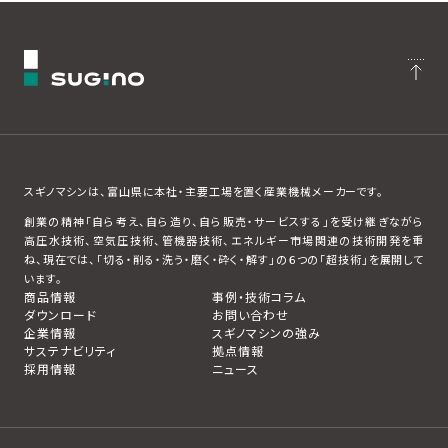
スギノマシンは、富山県に本社・主要工場を置く産業機械メーカーです。
創業の精神「自ら考え、自ら造り、自ら販売・サービスする」を受け継ぎながら
高圧水技術、空気圧技術、管機器技術、エネルギー市場関連の技術開発を重
ね、現在では、「切る・削る・洗う・磨く・砕く・解す」の６つの「超技術」を展開して
います。
商品情報
事例・技術コラム
ダウンロード
お問い合わせ
企業情報
スギノマシンの強み
サステナビリティ
拠点情報
採用情報
ニュース