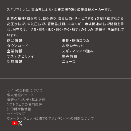
スギノマシンは、富山県に本社・主要工場を置く産業機械メーカーです。
創業の精神「自ら考え、自ら造り、自ら販売・サービスする」を受け継ぎながら
高圧水技術、空気圧技術、管機器技術、エネルギー市場関連の技術開発を重
ね、現在では、「切る・削る・洗う・磨く・砕く・解す」の６つの「超技術」を展開して
います。
商品情報
事例・技術コラム
ダウンロード
お問い合わせ
企業情報
スギノマシンの強み
サステナビリティ
拠点情報
採用情報
ニュース
サイトのご利用について
個人情報について
情報セキュリティ基本方針
ソフトウェアの使用条件
知的財産権情報
サイトマップ
ウォータージェットに関するアクシデントへの対処について