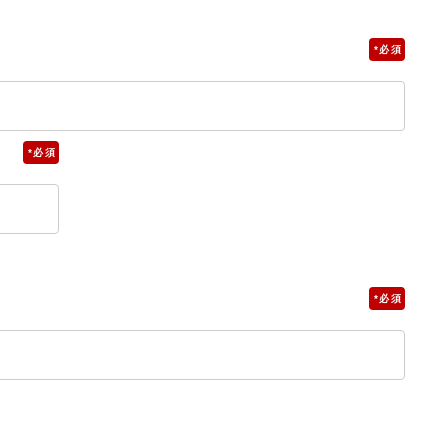
*
*
*