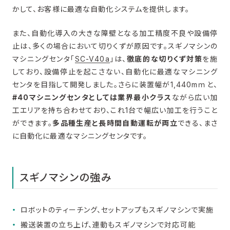
かして、お客様に最適な自動化システムを提供します。
また、自動化導入の大きな障壁となる加工精度不良や設備停
止は、多くの場合において切りくずが原因です。スギノマシンの
マシニングセンタ「
SC-V40a
」は、
徹底的な切りくず対策
を施
しており、設備停止を起こさない、自動化に最適なマシニング
センタを目指して開発しました。さらに装置幅が1,440mｍと、
#40マシニングセンタとしては業界最小クラス
ながら広い加
工エリアを持ち合わせており、これ1台で幅広い加工を行うこと
ができます。
多品種生産と長時間自動運転が両立
できる、まさ
に自動化に最適なマシニングセンタです。
スギノマシンの強み
ロボットのティーチング、セットアップもスギノマシンで実施
搬送装置の立ち上げ、連動もスギノマシンで対応可能