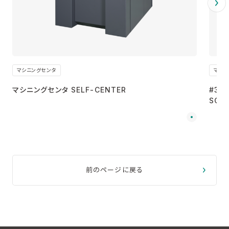
マシニングセンタ
マシニ
マシニングセンタ SELF-CENTER
#30
SC-
前のページに戻る