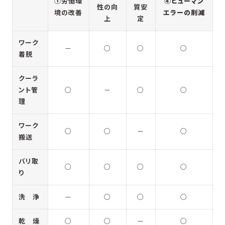
①労働環
④ヒューマン
性の向
質安
境の改善
エラーの削減
上
定
ワーク
－
○
○
○
着脱
クーラ
ント管
○
－
○
○
理
ワーク
○
○
－
○
搬送
バリ取
○
○
○
○
り
洗 浄
－
○
○
○
乾 燥
○
○
－
○