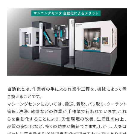
X
Facebook
L
3. 自動化に対応するマシニングセンタ
4. 自動化に貢献する提案
関連商品
自動化とは、作業者の手による作業や工程を、機械によって置
き換えることです。
マシニングセンタにおいては、搬送、着脱、バリ取り、クーラント
管理、洗浄、乾燥などの作業が手作業で行われています。これ
らを自動化することにより、労働環境の改善、生産性の向上、
品質の安定化など、多くの効果が期待できます。しかし、人をロ
ボットに置き換えるだけで自動化ができるわけではありませ