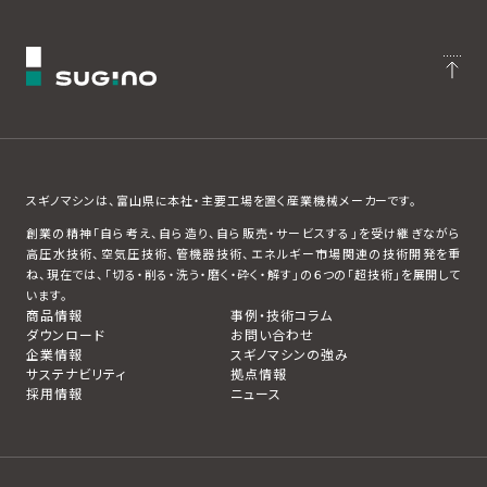
スギノマシンは、富山県に本社・主要工場を置く産業機械メーカーです。
創業の精神「自ら考え、自ら造り、自ら販売・サービスする」を受け継ぎながら
高圧水技術、空気圧技術、管機器技術、エネルギー市場関連の技術開発を重
ね、現在では、「切る・削る・洗う・磨く・砕く・解す」の６つの「超技術」を展開して
います。
商品情報
事例・技術コラム
ダウンロード
お問い合わせ
企業情報
スギノマシンの強み
サステナビリティ
拠点情報
採用情報
ニュース