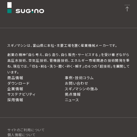
スギノマシンは、富山県に本社・主要工場を置く産業機械メーカーです。
創業の精神「自ら考え、自ら造り、自ら販売・サービスする」を受け継ぎながら
高圧水技術、空気圧技術、管機器技術、エネルギー市場関連の技術開発を重
ね、現在では、「切る・削る・洗う・磨く・砕く・解す」の６つの「超技術」を展開して
います。
商品情報
事例・技術コラム
ダウンロード
お問い合わせ
企業情報
スギノマシンの強み
サステナビリティ
拠点情報
採用情報
ニュース
サイトのご利用について
個人情報について