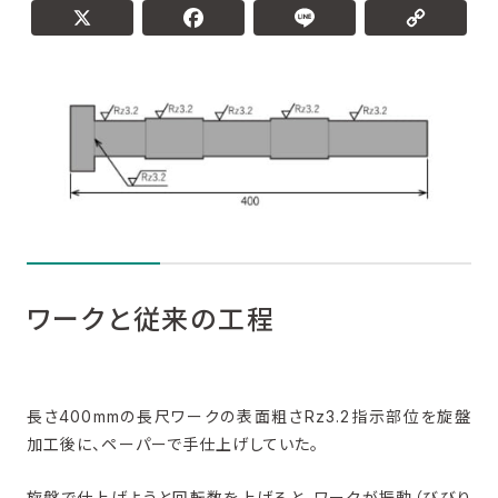
問題点
X
Facebook
L
スパロールによる工法と効果
まずはお手持ちの旋盤で試してみませんか？
ワークと従来の工程
長さ400mmの長尺ワークの表面粗さRz3.2指示部位を旋盤
加工後に、ペーパーで手仕上げしていた。
旋盤で仕上げようと回転数を上げると、ワークが振動（びびり