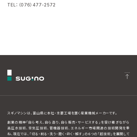
TEL：（076）477-2572
スギノマシンは、富山県に本社・主要工場を置く産業機械メーカーです。
創業の精神「自ら考え、自ら造り、自ら販売・サービスする」を受け継ぎながら
高圧水技術、空気圧技術、管機器技術、エネルギー市場関連の技術開発を重
ね、現在では、「切る・削る・洗う・磨く・砕く・解す」の６つの「超技術」を展開して