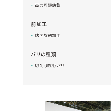
高力可鍛鋳鉄
前加工
端面旋削加工
バリの種類
切削（旋削）バリ