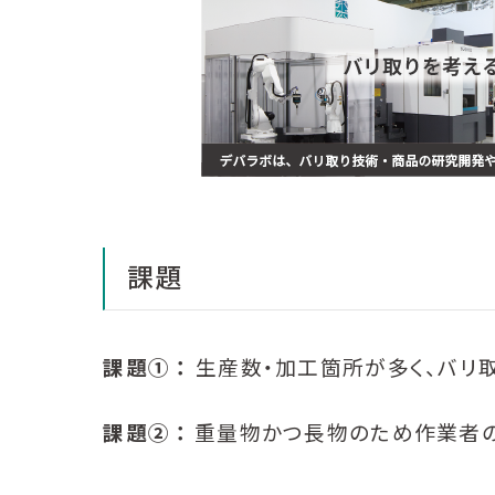
課題
課題① ：
生産数・加工箇所が多く、バリ
課題② ：
重量物かつ長物のため作業者の