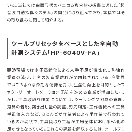
いる。当社では曲面形状のハニカム複合材の探傷に適した「超
音波自動探傷システム」の開発に取り組んでおり、本稿ではそ
の取り組みに関して紹介する。
ツールプリセッタをベースとした全自動
計測システム「HP-6040V-FA」
製造現場では少子高齢化による人手不足が慢性化し熟練作
業員の減少、若者の製造業離れが問題視されている。産業界
ではこのような深刻な情勢を受け、生産性向上を目的としたフ
ァクトリーオートメーション（FA）を進める企業が増加した。し
かし、工具段取り作業については、ツーリングや刃具の管理、
刃具の着脱、突き出し量の調整、刃先測定、工作機械への工具
補正値入力など、ほとんどが作業者による手作業で行われて
いるのが現状で、工具段取り工程が工場全体におけるFA化の
足かせとなっている。これらの課題を解決するには、ツールプリ