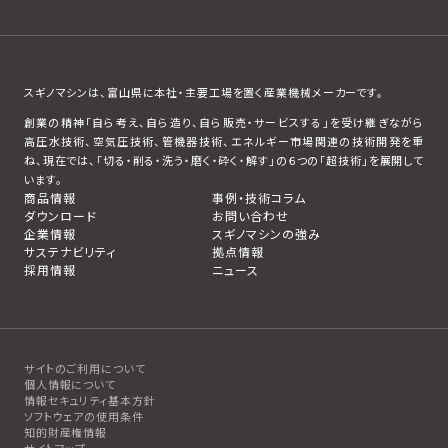
スギノマシンは、富山県に本社・主要工場を置く産業機械メーカーです。
創業の精神「自ら考え、自ら造り、自ら販売・サービスする」を受け継ぎながら
高圧水技術、空気圧技術、管機器技術、エネルギー市場関連の技術開発を重
ね、現在では、「切る・削る・洗う・磨く・砕く・解す」の６つの「超技術」を展開して
います。
商品情報
事例・技術コラム
ダウンロード
お問い合わせ
企業情報
スギノマシンの強み
サステナビリティ
拠点情報
採用情報
ニュース
サイトのご利用について
個人情報について
情報セキュリティ基本方針
ソフトウェアの使用条件
知的財産権情報