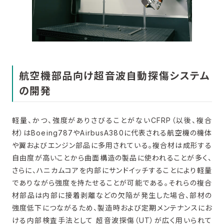
航空機部品向け超音波自動探傷システム
の開発
軽量、かつ、強度がありさびることがないCFRP（以後、複合
材）はBoeing787やAirbusA380に代表される航空機の機体
や翼およびエンジン部品に多用されている。複合材は成形する
自由度が高いことから曲面構造の製品に使われることが多く、
さらに、ハニカムコアを内部にサンドイッチすることにより軽量
でありながら強度を持たせることが可能である。それらの複合
材部品は内部に接着剥離などの欠陥が発生した場合、部材の
強度低下につながるため、製造時および定期メンテナンスにお
ける内部検査手法として 超音波探傷（UT）が広く用いられて