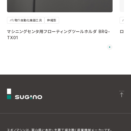
バリ取り自動化機器工具
伸縮型
バリ
マシニングセンタ用フローティングツールホルダ BRQ-
ロボッ
TX01
スギノマシンは、富山県に本社・主要工場を置く産業機械メーカーです。