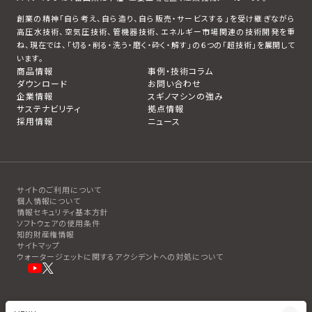
創業の精神「自ら考え、自ら造り、自ら販売・サービスする」を受け継ぎながら
高圧水技術、空気圧技術、管機器技術、エネルギー市場関連の技術開発を重
ね、現在では、「切る・削る・洗う・磨く・砕く・解す」の６つの「超技術」を展開して
います。
商品情報
事例・技術コラム
ダウンロード
お問い合わせ
企業情報
スギノマシンの強み
サステナビリティ
拠点情報
採用情報
ニュース
サイトのご利用について
個人情報について
情報セキュリティ基本方針
ソフトウェアの使用条件
知的財産権情報
サイトマップ
ウォータージェットに関するアクシデントへの対処について