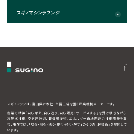
スギノマシンラウンジ
スギノマシンは、富山県に本社・主要工場を置く産業機械メーカーです。
創業の精神「自ら考え、自ら造り、自ら販売・サービスする」を受け継ぎながら
高圧水技術、空気圧技術、管機器技術、エネルギー市場関連の技術開発を重
ね、現在では、「切る・削る・洗う・磨く・砕く・解す」の６つの「超技術」を展開して
います。