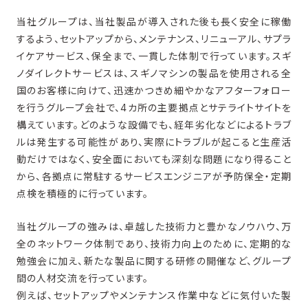
当社グループは、当社製品が導入された後も
長く
安全に稼働
するよう、
セットアップから、メンテナンス、リニューアル、サプラ
イケアサービス、保全まで、一貫した体制で行っています。スギ
ノダイレクトサービスは、スギノマシンの製品を使用される全
国のお客様に向けて、迅速かつきめ細やかなアフターフォロー
を行うグループ会社で、4カ所の主要拠点とサテライトサイトを
構えています。
どのような設備でも、
経年劣化
など
によるトラブ
ルは発生する可能性があり、
実際にトラブルが起こると生産活
動だけではなく、安全面においても深刻な問題
になり得ること
から、各拠点に常駐するサービスエンジニアが予防保全・定期
点検を積極的に行っています。
当社グループの強みは、
卓越した技術力と豊かなノウハウ、万
全のネットワーク体制であり、技術力向上のために、
定期的
な
勉強会に加え、新たな製品に関する研修
の
開催など
、グループ
間の人材交流を行っています。
例えば、セットアップやメンテナンス作業中
などに気付いた
製