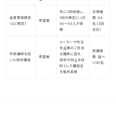
年に2回実施し、
合格者
品質管理検定
1回の検定につき
数：
64
希望者
（QC検定）
40～50人が受
名（2回
検
合計）
メーカーや外注
先企業のご担当
受講者
外部講師を招
を講師に招き、
希望者
数：延べ
いた技術講習
技術の向上を目
1,181名
的とした講習会
を毎月実施