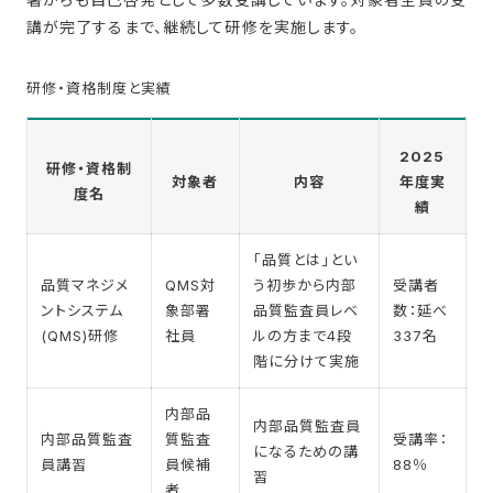
講が完了するまで、継続して研修を実施します。
研修・資格制度と実績
2025
研修・資格制
対象者
内容
年度実
度名
績
「品質とは」とい
品質マネジメ
QMS対
う初歩から内部
受講者
ントシステム
象部署
品質監査員レベ
数：延べ
(QMS)研修
社員
ルの方まで4段
337名
階に分けて実施
内部品
内部品質監査員
内部品質監査
質監査
受講率：
になるための講
員講習
員候補
88％
習
者