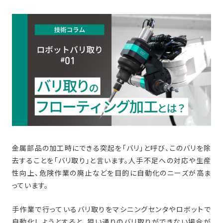
X
Facebook
L
フローティング加工の仕組み
進化版フローティング加工「SMOOTH REACTIVE」
バリ取りの自動化でお困りではありませんか？
トピックス
関連コラム
関連商品
金属部品の加工時にできる突起を「バリ」と呼び、このバリを除
去することを「バリ取り」と言います。人手不足への対応や生産
性向上、危険作業の廃止などを目的に自動化のニーズが高ま
カタログダウンロード
っています。
手作業で行っているバリ取りをマシニングセンタやロボットで
お問い合わせ
自動化しようとすると、狙い通りのバリ取りができない場合が